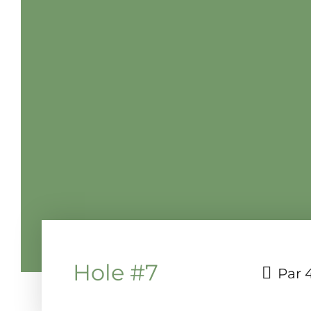
Hole #7
Par 