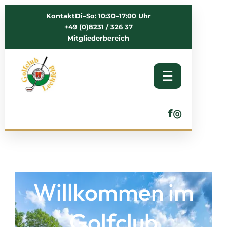
Kontakt
Di–So: 10:30–17:00 Uhr
+49 (0)8231 / 326 37
Mitgliederbereich
☰
f
◎
Willkommen im
Golfclub