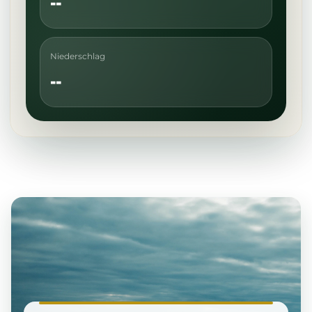
--
Niederschlag
--