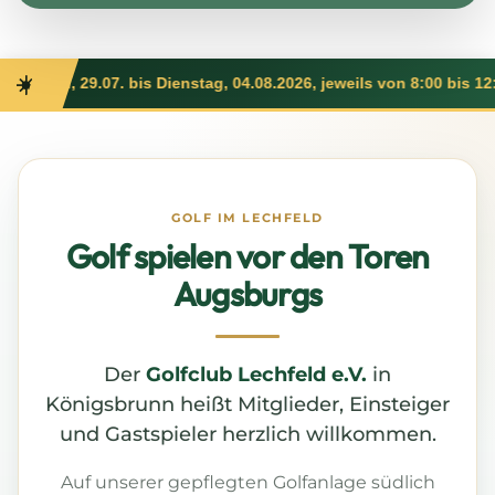
☀️
.07. bis Dienstag, 04.08.2026, jeweils von 8:00 bis 12:00 Uhr
beset
GOLF IM LECHFELD
Golf spielen vor den Toren
Augsburgs
Der
Golfclub Lechfeld e.V.
in
Königsbrunn heißt Mitglieder, Einsteiger
und Gastspieler herzlich willkommen.
Auf unserer gepflegten Golfanlage südlich