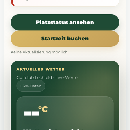
Platzstatus ansehen
Startzeit buchen
Keine Aktualisierung möglich
AKTUELLES WETTER
Golfclub Lechfeld · Live-Werte
Live-Daten
--
°C