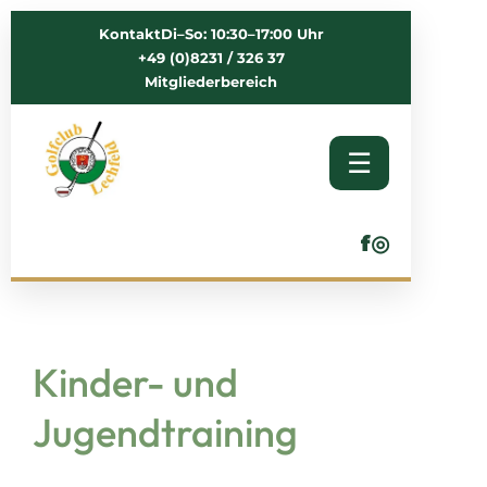
Kontakt
Di–So: 10:30–17:00 Uhr
+49 (0)8231 / 326 37
Mitgliederbereich
☰
f
◎
Kinder- und
Jugendtraining