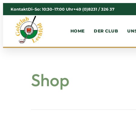
Kontakt
Di–So: 10:30–17:00 Uhr
+49 (0)8231 / 326 37
HOME
DER CLUB
UN
Shop