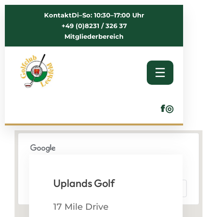
Kontakt
Di–So: 10:30–17:00 Uhr
+49 (0)8231 / 326 37
Mitgliederbereich
☰
f
◎
This page can't load Google Maps correctly.
Uplands Golf
OK
Do you own this website?
17 Mile Drive